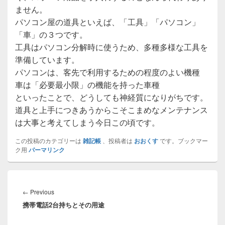
ません。
パソコン屋の道具といえば、「工具」「パソコン」
「車」の３つです。
工具はパソコン分解時に使うため、多種多様な工具を
準備しています。
パソコンは、客先で利用するための程度のよい機種
車は「必要最小限」の機能を持った車種
といったことで、どうしても神経質になりがちです。
道具と上手につきあうからこそこまめなメンテナンス
は大事と考えてしまう今日この頃です。
この投稿のカテゴリーは
雑記帳
、投稿者は
おおくす
です。ブックマー
ク用
パーマリンク
投
稿
Previous
←
Previous
ナ
携帯電話2台持ちとその用途
post:
ビ
ゲ