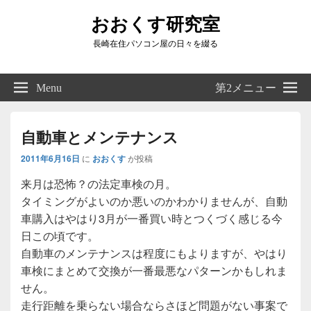
おおくす研究室
長崎在住パソコン屋の日々を綴る
Header
Right
Menu
第2メニュー
Sidebar
Widget
Area
自動車とメンテナンス
2011年6月16日
に
おおくす
が投稿
来月は恐怖？の法定車検の月。
タイミングがよいのか悪いのかわかりませんが、自動
車購入はやはり3月が一番買い時とつくづく感じる今
日この頃です。
自動車のメンテナンスは程度にもよりますが、やはり
車検にまとめて交換が一番最悪なパターンかもしれま
せん。
走行距離を乗らない場合ならさほど問題がない事案で