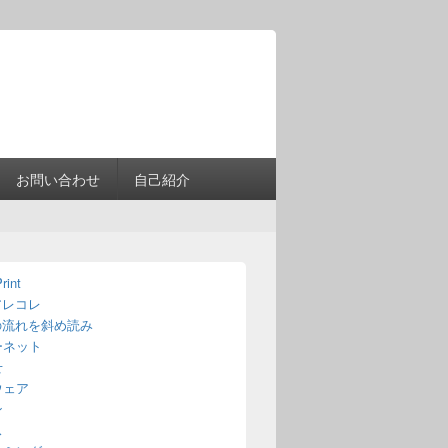
Header
Right
Sidebar
Widget
Area
お問い合わせ
自己紹介
rint
アレコレ
の流れを斜め読み
ーネット
せ
ウェア
ン
ス