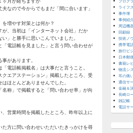
１ヶ月が経ちますが
プログ
ライフ
丈夫なので今からでもまだ「間に合います」
事件簿
事例紹
」を増やす対策とは何か？
周辺機
すが、当初は「インターネット会社」だか
回顧録
ない」と勝手に思いこんでいました。
技術ノ
携帯電
と「電話帳を見ました」と言う問い合わせが
旅行ビ
日本郵
る事があります。
書籍レ
は「電話帳掲載名」は大事だと言うこと。
物流シ
スクエアステーション」掲載したところ、受
耳の痛
せはほとんどありませんでした。
通信サ
金融＆
「名称」で掲載すると「問い合わせ率」が向
長崎ロ
雑記帳
電話サ
い、営業時間を掲載したところ、昨年以上に
。
いた方に問い合わせいただいたきっかけを尋