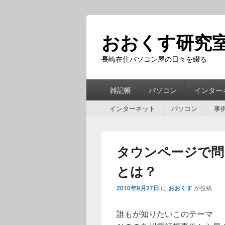
おおくす研究
長崎在住パソコン屋の日々を綴る
第
雑記帳
パソコン
インター
1
第
メ
インターネット
パソコン
事
2
ニ
メ
ュ
ニ
ー
タウンページで問
ュ
ー
とは？
2010年9月27日
に
おおくす
が投稿
誰もが知りたいこのテーマ