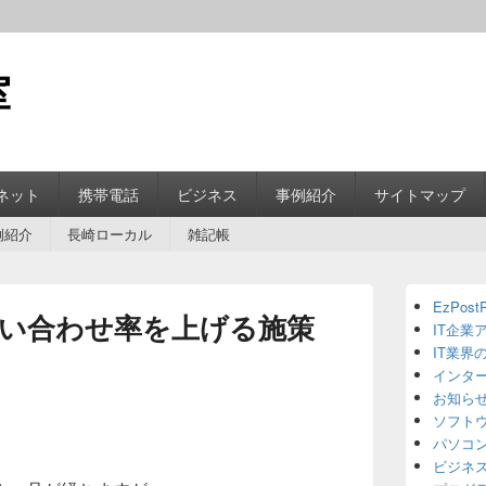
室
ネット
携帯電話
ビジネス
事例紹介
サイトマップ
例紹介
長崎ローカル
雑記帳
Primary
EzPostP
Sidebar
い合わせ率を上げる施策
IT企業
Widget
Area
IT業界
インタ
お知ら
ソフト
パソコ
ビジネ