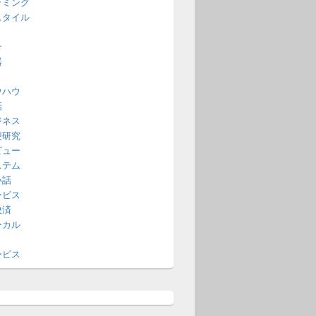
ラミング
スタイル
介
器
ウハウ
話
ジネス
便研究
ビュー
ステム
い話
ービス
決済
ーカル
ービス