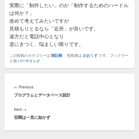
実際に「制作したい」のか「制作するためのハードル
は何か？」
改めて考えてみたいですが
見積もりとるなら「近所」が良いです。
遠方だと電話中心となり
逆にきつく、悩ましい限りです。
この投稿のカテゴリーは
雑記帳
、投稿者は
おおくす
です。ブックマー
ク用
パーマリンク
投
稿
Previous
←
Previous
ナ
プログラムとデータベース設計
post:
ビ
ゲ
Next
Next
→
ー
百聞は一見に如かず
post:
シ
ョ
ン