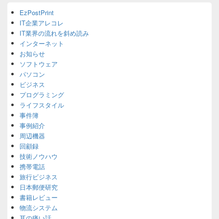
Primary
EzPostPrint
Sidebar
IT企業アレコレ
Widget
Area
IT業界の流れを斜め読み
インターネット
お知らせ
ソフトウェア
パソコン
ビジネス
プログラミング
ライフスタイル
事件簿
事例紹介
周辺機器
回顧録
技術ノウハウ
携帯電話
旅行ビジネス
日本郵便研究
書籍レビュー
物流システム
耳の痛い話