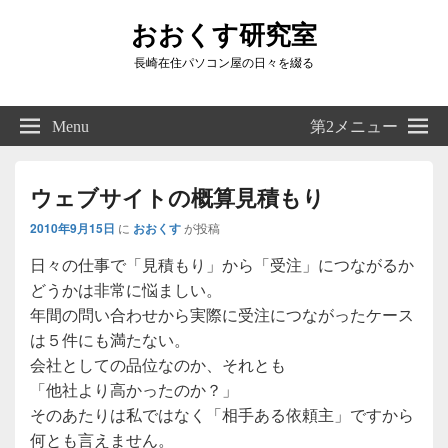
おおくす研究室
長崎在住パソコン屋の日々を綴る
Header
Right
Menu
第2メニュー
Sidebar
Widget
Area
ウェブサイトの概算見積もり
2010年9月15日
に
おおくす
が投稿
日々の仕事で「見積もり」から「受注」につながるか
どうかは非常に悩ましい。
年間の問い合わせから実際に受注につながったケース
は５件にも満たない。
会社としての品位なのか、それとも
「他社より高かったのか？」
そのあたりは私ではなく「相手ある依頼主」ですから
何とも言えません。