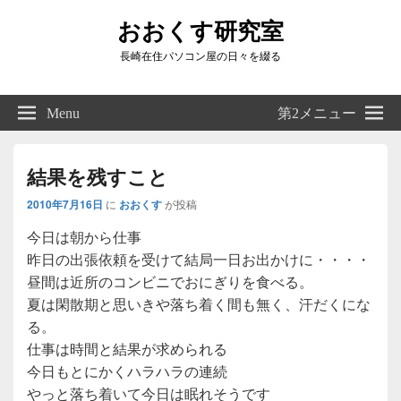
おおくす研究室
長崎在住パソコン屋の日々を綴る
Header
Right
Menu
第2メニュー
Sidebar
Widget
Area
結果を残すこと
2010年7月16日
に
おおくす
が投稿
今日は朝から仕事
昨日の出張依頼を受けて結局一日お出かけに・・・・
昼間は近所のコンビニでおにぎりを食べる。
夏は閑散期と思いきや落ち着く間も無く、汗だくにな
る。
仕事は時間と結果が求められる
今日もとにかくハラハラの連続
やっと落ち着いて今日は眠れそうです