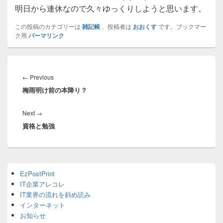
明日から連休なので久々ゆっくりしようと思います。
この投稿のカテゴリーは
雑記帳
、投稿者は
おおくす
です。ブックマー
ク用
パーマリンク
投
稿
Previous
←
Previous
ナ
梅雨明け前の本降り？
post:
ビ
ゲ
Next
Next
→
ー
資格と勉強
post:
シ
ョ
ン
Primary
EzPostPrint
Sidebar
IT企業アレコレ
Widget
Area
IT業界の流れを斜め読み
インターネット
お知らせ