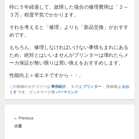
特に５年経過して、故障した場合の修理費用は「２～
３万」程度平気でかかります。
それを考えると「修理」よりも「新品交換」がおすす
めです。
もちろん、修理しなければいけない事情もまれにある
ため、絶対とはいいませんがプリンターは壊れたらメ
ーカ保証が無い限りは買い換えをおすすめします。
性能向上＋省エネですから・・。
この投稿のカテゴリーは
事例紹介
、タグは
プリンター
、投稿者は
おお
くす
です。ブックマーク用
パーマリンク
投
稿
Previous
←
Previous
ナ
小言
post:
ビ
ゲ