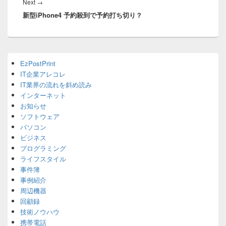
Next
Next
→
ー
新型iPhone4 予約殺到で予約打ち切り？
post:
シ
ョ
ン
Primary
EzPostPrint
Sidebar
IT企業アレコレ
Widget
Area
IT業界の流れを斜め読み
インターネット
お知らせ
ソフトウェア
パソコン
ビジネス
プログラミング
ライフスタイル
事件簿
事例紹介
周辺機器
回顧録
技術ノウハウ
携帯電話