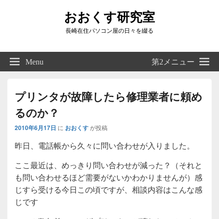
おおくす研究室
長崎在住パソコン屋の日々を綴る
Header
Right
Menu
第2メニュー
Sidebar
Widget
Area
プリンタが故障したら修理業者に頼め
るのか？
2010年6月17日
に
おおくす
が投稿
昨日、電話帳から久々に問い合わせが入りました。
ここ最近は、めっきり問い合わせが減った？（それと
も問い合わせるほど需要がないかわかりませんが）感
じすら受ける今日この頃ですが、相談内容はこんな感
じです