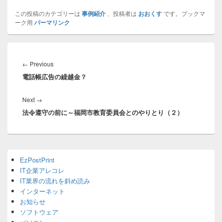
この投稿のカテゴリーは
事例紹介
、投稿者は
おおくす
です。ブックマ
ーク用
パーマリンク
投
稿
Previous
←
Previous
ナ
電話帳広告の繰越金？
post:
ビ
ゲ
Next
Next
→
ー
法令遵守の前に～福岡市教育委員会とのやりとり（２）
post:
シ
ョ
ン
Primary
EzPostPrint
Sidebar
IT企業アレコレ
Widget
Area
IT業界の流れを斜め読み
インターネット
お知らせ
ソフトウェア