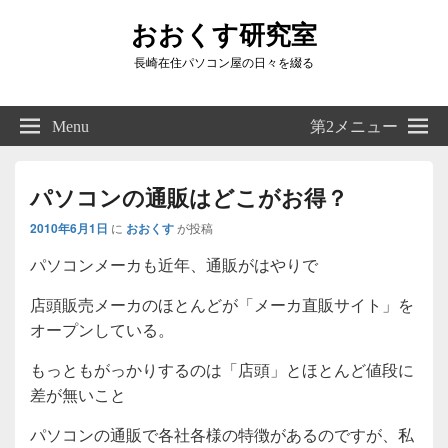
おおくす研究室
長崎在住パソコン屋の日々を綴る
Header
Right
Menu
第2メニュー
Sidebar
Widget
Area
パソコンの通販はどこがお得？
2010年6月1日
に
おおくす
が投稿
パソコンメーカも近年、通販がはやりで
店頭販売メーカのほとんどが「メーカ直販サイト」を
オープンしている。
もっともがっかりするのは「店頭」とほとんど値段に
差が無いこと
パソコンの通販で各社各様の特徴があるのですが、私