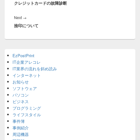
ナ
クレジットカードの故障診断
post:
ビ
ゲ
Next
Next
→
ー
捨印について
post:
シ
ョ
ン
Primary
EzPostPrint
Sidebar
IT企業アレコレ
Widget
Area
IT業界の流れを斜め読み
インターネット
お知らせ
ソフトウェア
パソコン
ビジネス
プログラミング
ライフスタイル
事件簿
事例紹介
周辺機器