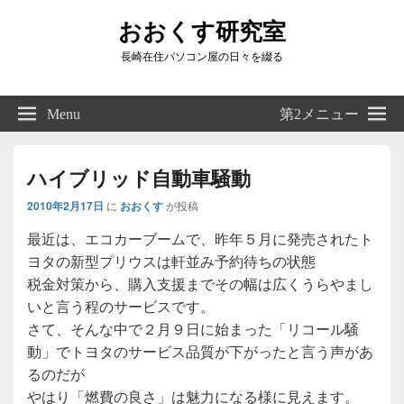
おおくす研究室
長崎在住パソコン屋の日々を綴る
Header
Right
Menu
第2メニュー
Sidebar
Widget
Area
ハイブリッド自動車騒動
2010年2月17日
に
おおくす
が投稿
最近は、エコカーブームで、昨年５月に発売されたト
ヨタの新型プリウスは軒並み予約待ちの状態
税金対策から、購入支援までその幅は広くうらやまし
いと言う程のサービスです。
さて、そんな中で２月９日に始まった「リコール騒
動」でトヨタのサービス品質が下がったと言う声があ
るのだが
やはり「燃費の良さ」は魅力になる様に見えます。