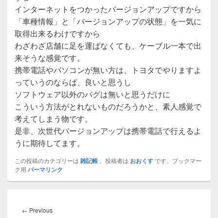
インターネットをつかったバージョンアップですから
「車種情報」と「バージョンアップの状態」を一気に
取得出来るわけですから
わざわざ店舗に足を運ばなくても、ケーブル一本で出
来そうな感覚です。
携帯電話やパソコンが無い方は、トヨタでやりますよ
っていうのならば、良いと思うし
ソフトウェア以外のバグは無いと思うだけに
こういう方法がとれないものだろうかと、素人感覚で
考えてしまう物です。
是非、次世代バージョンアップは携帯電話で行えるよ
うに期待してます。
この投稿のカテゴリーは
雑記帳
、投稿者は
おおくす
です。ブックマー
ク用
パーマリンク
投
稿
Previous
←
Previous