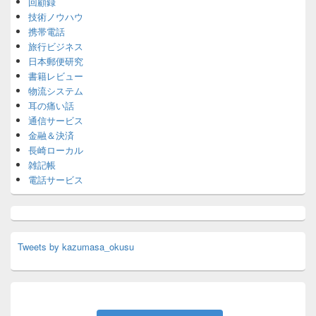
回顧録
技術ノウハウ
携帯電話
旅行ビジネス
日本郵便研究
書籍レビュー
物流システム
耳の痛い話
通信サービス
金融＆決済
長崎ローカル
雑記帳
電話サービス
Tweets by kazumasa_okusu