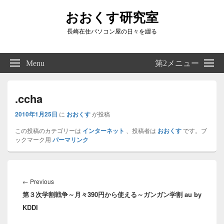
おおくす研究室
長崎在住パソコン屋の日々を綴る
Header
Right
Menu
第2メニュー
Sidebar
Widget
Area
.ccha
2010年1月25日
に
おおくす
が投稿
この投稿のカテゴリーは
インターネット
、投稿者は
おおくす
です。ブ
ックマーク用
パーマリンク
投
稿
Previous
←
Previous
ナ
第３次学割戦争～月々390円から使える～ガンガン学割 au by
post:
ビ
KDDI
ゲ