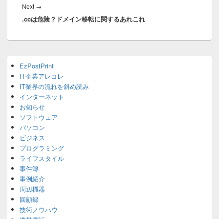
ー
Next
Next
→
シ
.ccは危険？ドメイン移転に関するあれこれ
post:
ョ
ン
Primary
EzPostPrint
Sidebar
IT企業アレコレ
Widget
Area
IT業界の流れを斜め読み
インターネット
お知らせ
ソフトウェア
パソコン
ビジネス
プログラミング
ライフスタイル
事件簿
事例紹介
周辺機器
回顧録
技術ノウハウ