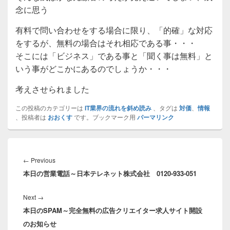
念に思う
有料で問い合わせをする場合に限り、「的確」な対応
をするが、無料の場合はそれ相応である事・・・
そこには「ビジネス」である事と「聞く事は無料」と
いう事がどこかにあるのでしょうか・・・
考えさせられました
この投稿のカテゴリーは
IT業界の流れを斜め読み
、タグは
対価
、
情報
、投稿者は
おおくす
です。ブックマーク用
パーマリンク
投
稿
Previous
←
Previous
ナ
本日の営業電話～日本テレネット株式会社 0120-933-051
post:
ビ
ゲ
Next
Next
→
ー
本日のSPAM～完全無料の広告クリエイター求人サイト開設
post:
シ
のお知らせ
ョ