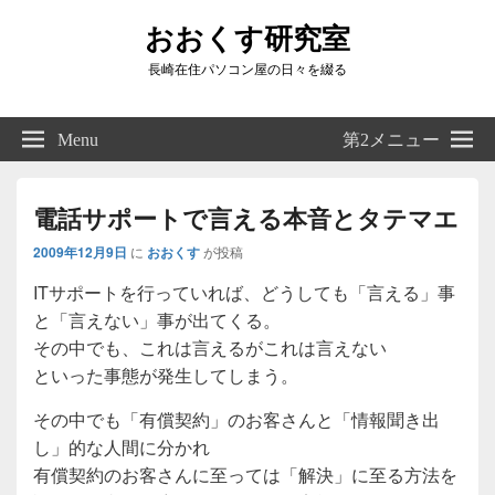
おおくす研究室
長崎在住パソコン屋の日々を綴る
Header
Right
Menu
第2メニュー
Sidebar
Widget
Area
電話サポートで言える本音とタテマエ
2009年12月9日
に
おおくす
が投稿
ITサポートを行っていれば、どうしても「言える」事
と「言えない」事が出てくる。
その中でも、これは言えるがこれは言えない
といった事態が発生してしまう。
その中でも「有償契約」のお客さんと「情報聞き出
し」的な人間に分かれ
有償契約のお客さんに至っては「解決」に至る方法を