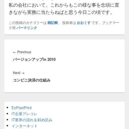
私の会社において、これからもこの様な事を念頭に置
きながら実務に当たらねばと思う今日この頃です。
この投稿のカテゴリーは
雑記帳
、投稿者は
おおくす
です。ブックマー
ク用
パーマリンク
投
稿
Previous
←
Previous
ナ
バージョンアップin 2010
post:
ビ
ゲ
Next
Next
→
ー
コンビニ決済の仕組み
post:
シ
ョ
ン
Primary
EzPostPrint
Sidebar
IT企業アレコレ
Widget
Area
IT業界の流れを斜め読み
インターネット