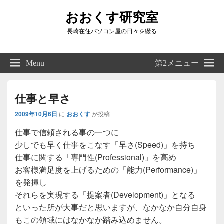
おおくす研究室
長崎在住パソコン屋の日々を綴る
Header
Right
Menu
第2メニュー
Sidebar
Widget
Area
仕事と早さ
2009年10月6日
に
おおくす
が投稿
仕事で信頼される事の一つに
少しでも早く仕事をこなす「早さ(Speed)」を持ち
仕事に関する「専門性(Professional)」を高め
お客様満足度を上げるための「能力(Performance)」
を発揮し
それらを実現する「提案者(Development)」となる
といった所が大事だと思いますが、なかなか自分自身
もこの領域にはなかなか踏み込めません。