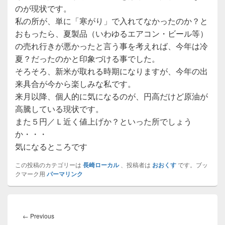
のが現状です。
私の所が、単に「寒がり」で入れてなかったのか？と
おもったら、夏製品（いわゆるエアコン・ビール等）
の売れ行きが悪かったと言う事を考えれば、今年は冷
夏？だったのかと印象づける事でした。
そろそろ、新米が取れる時期になりますが、今年の出
来具合が今から楽しみな私です。
来月以降、個人的に気になるのが、円高だけど原油が
高騰している現状です。
また５円／Ｌ近く値上げか？といった所でしょう
か・・・
気になるところです
この投稿のカテゴリーは
長崎ローカル
、投稿者は
おおくす
です。ブッ
クマーク用
パーマリンク
投
稿
Previous
←
Previous