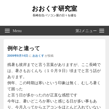
おおくす研究室
長崎在住パソコン屋の日々を綴る
Header
Right
Menu
第2メニュー
Sidebar
Widget
Area
例年と違って
2009年9月14日
に
おおくす
が投稿
残暑も彼岸までと言う言葉がありますが、ここ長崎で
は、暑さもおくんち（１０月９日）頃までと言う話が
あります。
例年、この時期は寒いという印象は無く、むしろ暑く
て困った
と言う日が多かったのが正直な感想です
今年は、暑いどころか寒いと感じる日が多い事もあ
り、今月入ってからエアコンをほとんど入れていない