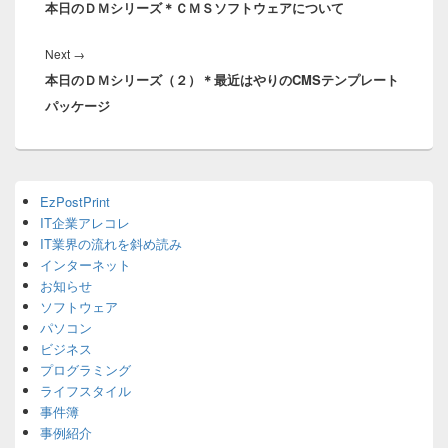
ナ
本日のＤＭシリーズ＊ＣＭＳソフトウェアについて
post:
ビ
ゲ
Next
Next
→
ー
本日のＤＭシリーズ（２）＊最近はやりのCMSテンプレート
post:
シ
パッケージ
ョ
ン
Primary
EzPostPrint
Sidebar
IT企業アレコレ
Widget
Area
IT業界の流れを斜め読み
インターネット
お知らせ
ソフトウェア
パソコン
ビジネス
プログラミング
ライフスタイル
事件簿
事例紹介