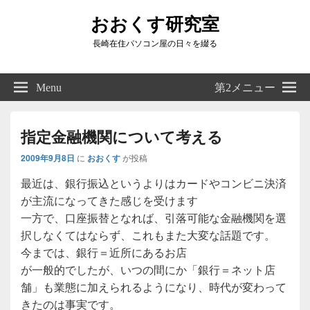
おおくす研究室
長崎在住パソコン屋の日々を綴る
Header
Right
Menu
第2メニュー
Sidebar
Widget
Area
指定金融機関について考える
2009年9月8日
に
おおくす
が投稿
最近は、銀行振込というよりはカードやコンビニ決済
が主流になってきた感じを受けます
一方で、口座振替となれば、引落可能な金融機関を選
択しなくてはならず、これもまた大変な話題です。
今までは、銀行＝近所にあるお店
が一般的でしたが、いつの間にか「銀行＝ネット店
舗」も業態に加えられるようになり、時代が変わって
きたのは事実です。