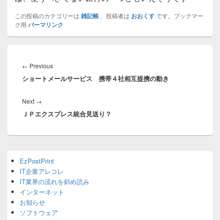
この投稿のカテゴリーは
雑記帳
、投稿者は
おおくす
です。ブックマー
ク用
パーマリンク
投
稿
Previous
←
Previous
ナ
ショートメールサービス 携帯４社相互提携の動き
post:
ビ
ゲ
Next
Next
→
ー
ＪＰエクスプレス統合見送り？
post:
シ
ョ
ン
Primary
EzPostPrint
Sidebar
IT企業アレコレ
Widget
Area
IT業界の流れを斜め読み
インターネット
お知らせ
ソフトウェア