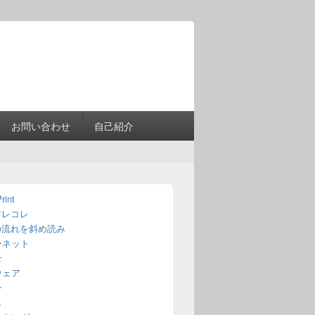
Header
Right
Sidebar
Widget
Area
お問い合わせ
自己紹介
rint
アレコレ
の流れを斜め読み
ーネット
せ
ウェア
ン
ス