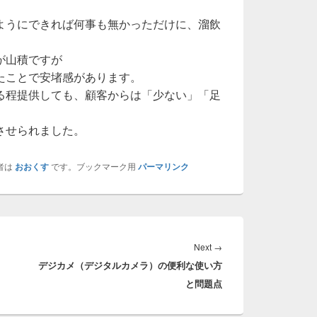
。
ようにできれば何事も無かっただけに、溜飲
が山積ですが
たことで安堵感があります。
る程提供しても、顧客からは「少ない」「足
させられました。
者は
おおくす
です。ブックマーク用
パーマリンク
Next
Next
→
？
デジカメ（デジタルカメラ）の便利な使い方
post:
と問題点