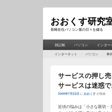
おおくす研究
長崎在住パソコン屋の日々を綴る
第
雑記帳
パソコン
インター
1
第
メ
インターネット
パソコン
事
2
ニ
メ
ュ
ニ
ー
サービスの押し売
ュ
ー
サービスは迷惑で
2009年7月23日
に
おおくす
が投稿
近頃の悩みは「小さな親切・