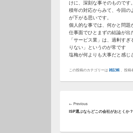
けに、深刻な事そのものです
積年の対応からみて、今回の
が下がる思いです。
個人的な事では、何かと問題
仕事面でひとまずの結論が出
「サービス業」は、過剰すぎ
りない」というのが常です
塩梅が何よりも大事だと感じ
この投稿のカテゴリーは
雑記帳
、投稿
投
稿
Previous
←
Previous
ナ
ISP選ぶならどこの会社がおとくか
post:
ビ
ゲ
ー