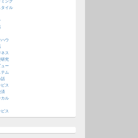
ラミング
スタイル
介
器
ウハウ
話
ジネス
便研究
ビュー
ステム
い話
ービス
決済
ーカル
ービス