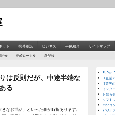
室
ネット
携帯電話
ビジネス
事例紹介
サイトマップ
例紹介
長崎ローカル
雑記帳
Primary
EzPostP
Sidebar
りは反則だが、中途半端な
IT企業
Widget
Area
IT業界
ある
インタ
お知ら
ソフト
パソコ
大きなお世話」といった事が時折あります。
ビジネ