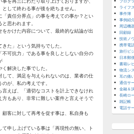
い事を再三にわたり取り上げておりますが、
プログ
ライフ
」として終わる事が後を絶ちません。
事件簿
に「責任分界点」の事を考えての事か？とい
事例紹
ると思われます。
周辺機
せをかけた内容について、最終的な結論が出
回顧録
技術ノ
携帯電
てきた」という気持ちでした。
旅行ビ
「不可抗力」である事を良しとしない自分の
日本郵
が
書籍レ
やく解決した事でした。
物流シ
対して、満足を与えられないのは、業者の仕
耳の痛
うのが、私の考えです。
通信サ
金融＆
ら言えば、「適切なコストを計上できなけれ
長崎ロ
え方もあり、非常に難しい案件と言えそうで
雑記帳
電話サ
、顧客に対して再考を促す事は、私自身も
して申し上げている事は「再現性の無い、ト