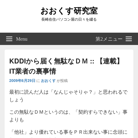
おおくす研究室
長崎在住パソコン屋の日々を綴る
Header
Right
Menu
第2メニュー
Sidebar
Widget
Area
KDDIから届く無駄なＤＭ :: 【連載】
IT業者の裏事情
2009年6月29日
に
おおくす
が投稿
最初に読んだ人は「なんじゃそりゃ？」と思われるで
しょう
この無駄なＤＭというのは、「契約すらできない」事
よりも
「他社」より優れている事をＰＲ出来ない事に念頭に