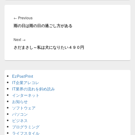
投
稿
Previous
←
Previous
ナ
雨の日は雨の日の過ごし方がある
post:
ビ
ゲ
Next
Next
→
ー
さだまさし～私は犬になりたい４９０円
post:
シ
ョ
ン
Primary
EzPostPrint
Sidebar
IT企業アレコレ
Widget
Area
IT業界の流れを斜め読み
インターネット
お知らせ
ソフトウェア
パソコン
ビジネス
プログラミング
ライフスタイル