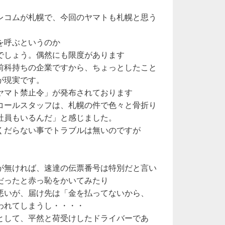
レコムが札幌で、今回のヤマトも札幌と思う
を呼ぶというのか
でしょう。偶然にも限度があります
前科持ちの企業ですから、ちょっとしたこと
が現実です。
ヤマト禁止令」が発布されております
コールスタッフは、札幌の件で色々と骨折り
社員もいるんだ」と感じました。
くだらない事でトラブルは無いのですが
が無ければ、速達の伝票番号は特別だと言い
だったと赤っ恥をかいてみたり
悪いが、届け先は「金を払ってないから、
われてしまうし・・・・
として、平然と荷受けしたドライバーであ