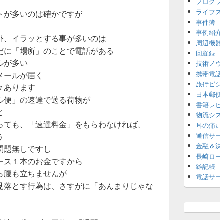
プログ
ライフ
トが多いのは確かですが
事件簿
）
事例紹
外、イラッとする事が多いのは
周辺機
だに「場所」のことで電話がある
回顧録
ルが多い
技術ノ
携帯電
メールが届く
旅行ビ
々あります
日本郵
ル便」の速達で送る荷物が
書籍レ
と
物流シ
っても、「速達料金」をもらわなければ、
耳の痛
う
通信サ
金融＆
問題無しですし
長崎ロ
ース１本のお金ですから
雑記帳
ら腹も立ちませんが
電話サ
見落とす行為は、さすがに「あんまりじゃな