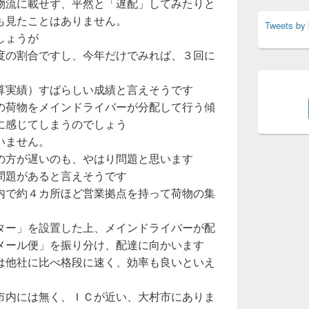
物流に載せず、平然と「遅配」してみたりと
も見たことはありません。
Tweets by
しょうが
度の割合ですし、今年だけでみれば、３回に
算実績）すばらしい成績と言えそうです
の荷物をメインドライバーが分配して行う傾
に感じてしまうのでしょう
いません。
の方が遅いのも、やはり問題と思います
問題があると言えそうです
内で約４カ所ほど営業拠点を持って荷物の集
ター」を設置した上、メインドライバーが配
メール便」を振り分け、配達に向かいます
は他社に比べ格段に速く、効率も良いといえ
市内には無く、ＩＣが近い、大村市にありま