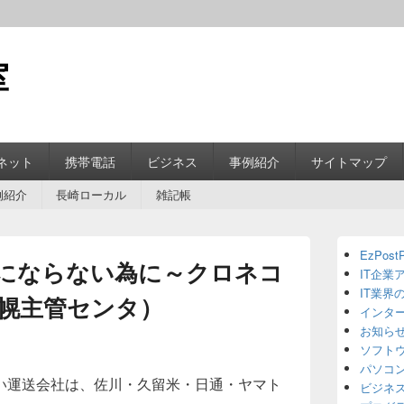
室
ネット
携帯電話
ビジネス
事例紹介
サイトマップ
例紹介
長崎ローカル
雑記帳
Primary
EzPostP
Sidebar
にならない為に～クロネコ
IT企業
Widget
Area
IT業界
幌主管センタ）
インタ
お知ら
ソフト
パソコ
い運送会社は、佐川・久留米・日通・ヤマト
ビジネ