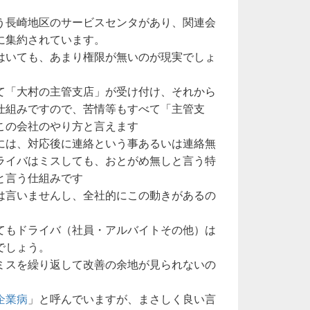
う長崎地区のサービスセンタがあり、関連会
に集約されています。
はいても、あまり権限が無いのが現実でしょ
て「大村の主管支店」が受け付け、それから
仕組みですので、苦情等もすべて「主管支
この会社のやり方と言えます
には、対応後に連絡という事あるいは連絡無
ライバはミスしても、おとがめ無しと言う特
と言う仕組みです
は言いませんし、全社的にこの動きがあるの
てもドライバ（社員・アルバイトその他）は
でしょう。
ミスを繰り返して改善の余地が見られないの
。
企業病
」と呼んでいますが、まさしく良い言