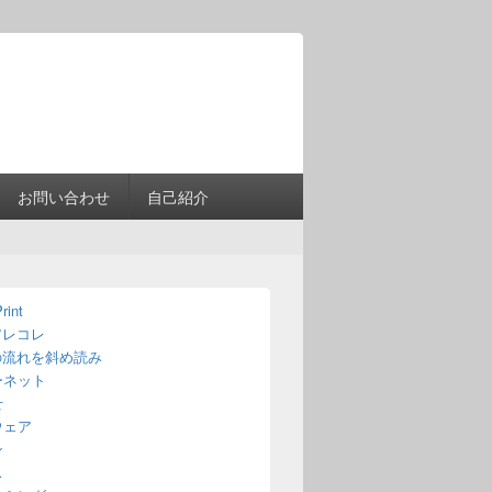
Header
Right
Sidebar
Widget
Area
お問い合わせ
自己紹介
rint
アレコレ
の流れを斜め読み
ーネット
せ
ウェア
ン
ス