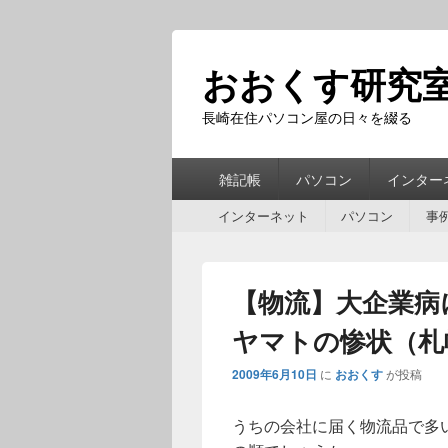
おおくす研究
長崎在住パソコン屋の日々を綴る
第
雑記帳
パソコン
インター
1
第
メ
インターネット
パソコン
事
2
ニ
メ
ュ
ニ
ー
【物流】大企業病
ュ
ー
ヤマトの惨状（札
2009年6月10日
に
おおくす
が投稿
うちの会社に届く物流品で多