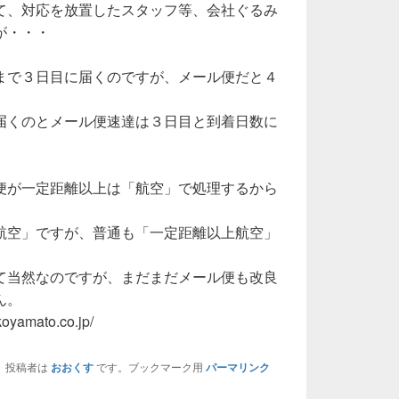
て、対応を放置したスタッフ等、会社ぐるみ
が・・・
まで３日目に届くのですが、メール便だと４
届くのとメール便速達は３日目と到着日数に
便が一定距離以上は「航空」で処理するから
航空」ですが、普通も「一定距離以上航空」
。
て当然なのですが、まだまだメール便も改良
ん。
yamato.co.jp/
、投稿者は
おおくす
です。ブックマーク用
パーマリンク