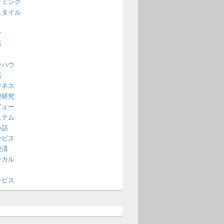
ラミング
スタイル
介
器
ウハウ
話
ジネス
便研究
ビュー
ステム
い話
ービス
決済
ーカル
ービス