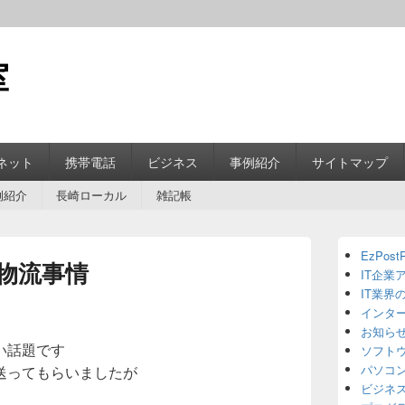
室
ネット
携帯電話
ビジネス
事例紹介
サイトマップ
例紹介
長崎ローカル
雑記帳
Primary
EzPostP
Sidebar
物流事情
IT企業
Widget
Area
IT業界
インタ
お知ら
い話題です
ソフト
パソコ
送ってもらいましたが
ビジネ