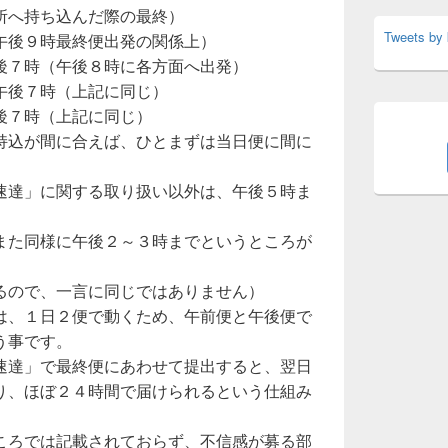
所へ持ち込んだ際の最終）
Tweets by
午後９時最終便出発の関係上）
後７時（午後８時に各方面へ出発）
午後７時（上記に同じ）
後７時（上記に同じ）
持込が間に合えば、ひとまずは当日便に間に
速達」に関する取り扱い以外は、午後５時ま
また同様に午後２～３時までというところが
るので、一言に同じではありません）
は、１日２便で動くため、午前便と午後便で
う事です。
速達」で最終便にあわせて提出すると、翌日
り、ほぼ２４時間で届けられるという仕組み
ころでは記載されておらず、不信感が募る部