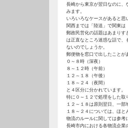
長崎から東京が翌日なのに、
みます。
いろいろなケースがあると思
関西までは「陸送」で関東は
郵政民営化の話題はあまりす
は正直なところ迷惑な話で、
ないのでしょうか。
郵便物を窓口で出したことが
０～８時（深夜）
８～１２時（午前）
１２～１８（午後）
１８～２４（夜間）
と４区分に分かれています。
特に０～１２で処理をした取
１２～１８は原則翌日、一部
１８～２４については、ほと
物流のルールに関しては参考
長崎市内における各物流企業