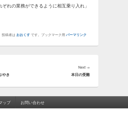
れぞれの業務ができるように相互乗り入れ」
、投稿者は
おおくす
です。ブックマーク用
パーマリンク
Next
Next
→
ぶやき
本日の受難
post:
マップ
お問い合わせ