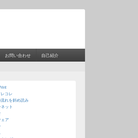
Header
Right
Sidebar
Widget
Area
お問い合わせ
自己紹介
rint
アレコレ
の流れを斜め読み
ーネット
せ
ウェア
ン
ス