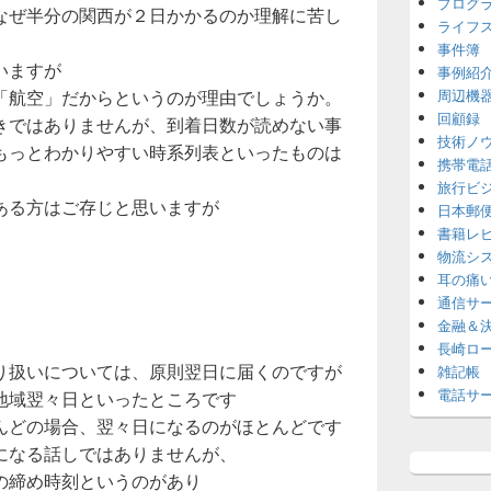
プログ
なぜ半分の関西が２日かかるのか理解に苦し
ライフ
事件簿
いますが
事例紹
「航空」だからというのが理由でしょうか。
周辺機
回顧録
きではありませんが、到着日数が読めない事
技術ノ
もっとわかりやすい時系列表といったものは
携帯電
旅行ビ
ある方はご存じと思いますが
日本郵
書籍レ
物流シ
耳の痛
通信サ
金融＆
長崎ロ
り扱いについては、原則翌日に届くのですが
雑記帳
電話サ
地域翌々日といったところです
んどの場合、翌々日になるのがほとんどです
になる話しではありませんが、
の締め時刻というのがあり