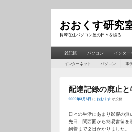
おおくす研究
長崎在住パソコン屋の日々を綴る
第
雑記帳
パソコン
インター
1
第
メ
インターネット
パソコン
事
2
ニ
メ
ュ
ニ
ー
配達記録の廃止と
ュ
ー
2009年3月6日
に
おおくす
が投稿
日々の生活にあまり影響の無
先日、関西圏から簡易書留を
到着まで２日かかりました。