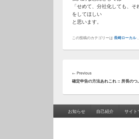
「せめて、分社化しても、そ
をしてほしい
と思います。
この投稿のカテゴリーは
長崎ローカル
投
稿
Previous
←
Previous
ナ
確定申告の方法あれこれ :: 所長のつ
post:
ビ
ゲ
ー
シ
フ
お知らせ
自己紹介
サイト
ョ
ッ
ン
タ
ー
メ