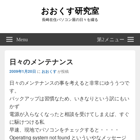
おおくす研究室
長崎在住パソコン屋の日々を綴る
Header
Right
Menu
第2メニュー
Sidebar
Widget
Area
日々のメンテナンス
2009年1月20日
に
おおくす
が投稿
日々のメンテナンスの事を考えると非常にゆううつで
す。
バックアップは習慣なため、いきなりという訳にもい
かず
電源が入らなくなったと相談を受けてしまえば、すぐ
に駆けつける私
早速、現地でパソコンをチェックすると・・・・
Operating system not found といういやなメッセージ