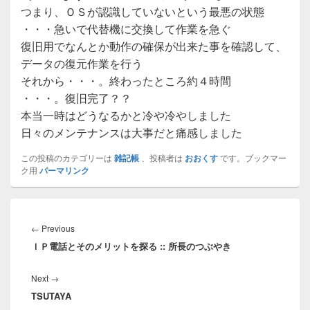
つまり、ＯＳが認識していないという最悪の状態
・・・急いで代替機に交換して作業を急ぐ
復旧用でなんとか動作の確保が出来た事を確認して、
データの復元作業を行う
それから・・・。終わったところ約４時間
・・・。復旧完了？？
本当一時はどうなるかと冷や冷やしました
日々のメンテナンスは大事だと痛感しました
この投稿のカテゴリーは
雑記帳
、投稿者は
おおくす
です。ブックマー
ク用
パーマリンク
投
稿
Previous
←
Previous
ナ
ＩＰ電話とそのメリットを探る :: 所長のつぶやき
post:
ビ
ゲ
Next
Next
→
ー
TSUTAYA
post:
シ