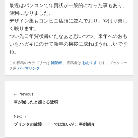
最近はパソコンで年賀状が一般的になった事もあり、
便利になりました。
デザイン集もコンビニ店頭に並んでおり、やはり楽し
く映ります。
つい先日年賀状書いたなぁと思いつつ、来年へのおも
いをハガキにのせて新年の挨拶に成ればうれしいです
ね。
この投稿のカテゴリーは
雑記帳
、投稿者は
おおくす
です。ブックマー
ク用
パーマリンク
投
稿
Previous
←
Previous
ナ
車が減ったと感じる近頃
post:
ビ
ゲ
Next
Next
→
ー
プリンタの故障・・・では無いが :: 事例紹介
post:
シ
ョ