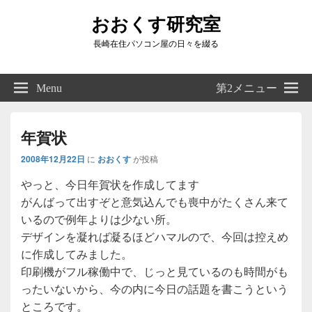
おおくす研究室
長崎在住パソコン屋の日々を綴る
Header
Right
Menu
第2メニュー
Sidebar
Widget
Area
年賀状
2008年12月22日
に
おおくす
が投稿
やっと、今日年賀状を作成してます
がんばって出すぞと意気込んでも喪中がたくさん来て
いるので例年よりは少ない所。
デザインを凝れば凝るほどハマルので、今回は控えめ
に作成してみました。
印刷機がフル稼働中で、じっと見ているのも時間がも
ったいないから、今の内に今日の話題を書こうという
ところです。