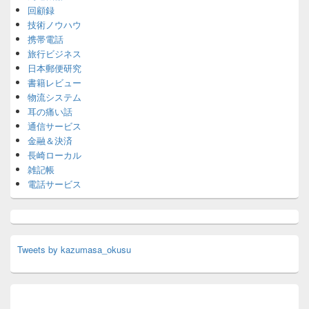
回顧録
技術ノウハウ
携帯電話
旅行ビジネス
日本郵便研究
書籍レビュー
物流システム
耳の痛い話
通信サービス
金融＆決済
長崎ローカル
雑記帳
電話サービス
Tweets by kazumasa_okusu