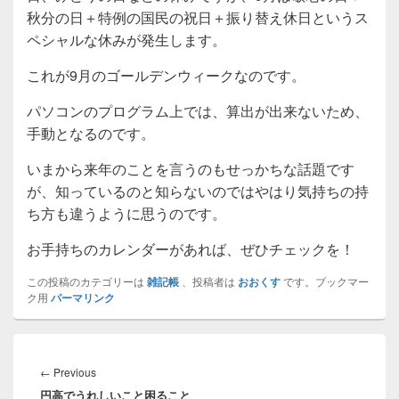
秋分の日＋特例の国民の祝日＋振り替え休日というス
ペシャルな休みが発生します。
これが9月のゴールデンウィークなのです。
パソコンのプログラム上では、算出が出来ないため、
手動となるのです。
いまから来年のことを言うのもせっかちな話題です
が、知っているのと知らないのではやはり気持ちの持
ち方も違うように思うのです。
お手持ちのカレンダーがあれば、ぜひチェックを！
この投稿のカテゴリーは
雑記帳
、投稿者は
おおくす
です。ブックマー
ク用
パーマリンク
投
稿
Previous
←
Previous
ナ
円高でうれしいこと困ること
post: