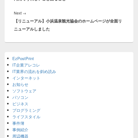
ビ
ゲ
Next
Next
→
ー
【リニューアル】小浜温泉観光協会のホームページが全面リ
post:
シ
ニューアルしました
ョ
ン
Primary
EzPostPrint
Sidebar
IT企業アレコレ
Widget
Area
IT業界の流れを斜め読み
インターネット
お知らせ
ソフトウェア
パソコン
ビジネス
プログラミング
ライフスタイル
事件簿
事例紹介
周辺機器