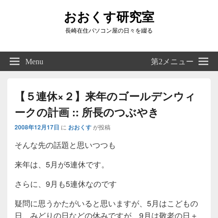
おおくす研究室
長崎在住パソコン屋の日々を綴る
Header
Right
Menu
第2メニュー
Sidebar
Widget
Area
【５連休×２】来年のゴールデンウィ
ークの計画 :: 所長のつぶやき
2008年12月17日
に
おおくす
が投稿
そんな先の話題と思いつつも
来年は、5月が5連休です。
さらに、9月も5連休なのです
疑問に思うかたがいると思いますが、5月はこどもの
日、みどりの日などの休みですが、9月は敬老の日＋