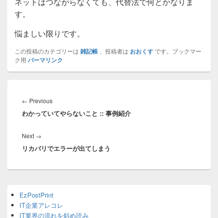
ネットはつながらなくても、代替法で何とかなりま
す。
悩ましい限りです。
この投稿のカテゴリーは
雑記帳
、投稿者は
おおくす
です。ブックマー
ク用
パーマリンク
投
稿
Previous
←
Previous
ナ
わかっていてやらないこと :: 事例紹介
post:
ビ
ゲ
Next
Next
→
ー
リカバリでエラーが出てしまう
post:
シ
ョ
ン
Primary
EzPostPrint
Sidebar
IT企業アレコレ
Widget
Area
IT業界の流れを斜め読み