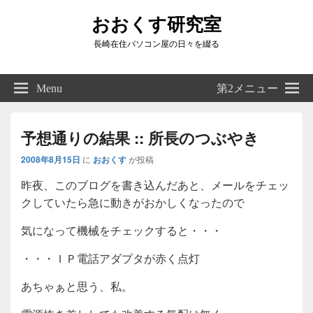
おおくす研究室
長崎在住パソコン屋の日々を綴る
Header
Right
Menu
第2メニュー
Sidebar
Widget
Area
予想通りの結果 :: 所長のつぶやき
2008年8月15日
に
おおくす
が投稿
昨夜、このブログを書き込んだあと、メールをチェッ
クしていたら急に動きがおかしくなったので
気になって機械をチェックすると・・・
・・・ＩＰ電話アダプタが赤く点灯
あちゃぁと思う、私。