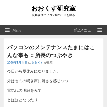
おおくす研究室
長崎在住パソコン屋の日々を綴る
Header
Right
Menu
第2メニュー
Sidebar
Widget
Area
パソコンのメンテナンスたまにはこ
んな事も :: 所長のつぶやき
2008年8月11日
に
おおくす
が投稿
今日から夏休みになりました。
外はセミの鳴き声に暑さを感じつつ
電気代の明細をみて
とほほとなったり