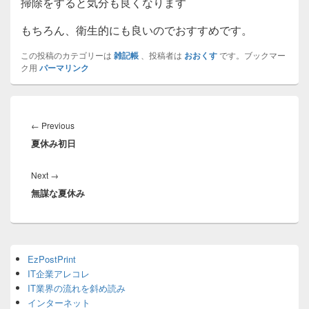
掃除をすると気分も良くなります
もちろん、衛生的にも良いのでおすすめです。
この投稿のカテゴリーは
雑記帳
、投稿者は
おおくす
です。ブックマー
ク用
パーマリンク
投
稿
Previous
←
Previous
ナ
夏休み初日
post:
ビ
ゲ
Next
Next
→
ー
無謀な夏休み
post:
シ
ョ
ン
Primary
EzPostPrint
Sidebar
IT企業アレコレ
Widget
Area
IT業界の流れを斜め読み
インターネット