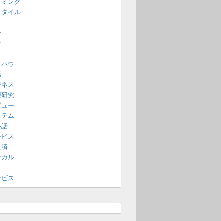
ラミング
スタイル
介
器
ウハウ
話
ジネス
便研究
ビュー
ステム
い話
ービス
決済
ーカル
ービス