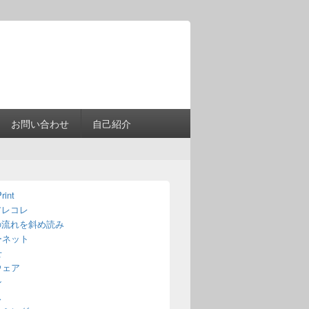
Header
Right
Sidebar
Widget
Area
お問い合わせ
自己紹介
rint
アレコレ
の流れを斜め読み
ーネット
せ
ウェア
ン
ス