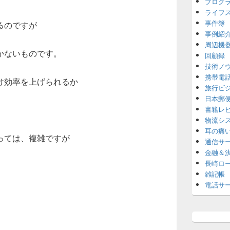
プログ
ライフ
事件簿
るのですが
事例紹
周辺機
かないものです。
回顧録
技術ノ
携帯電
け効率を上げられるか
旅行ビ
日本郵
書籍レ
物流シ
耳の痛
っては、複雑ですが
通信サ
金融＆
長崎ロ
雑記帳
電話サ
」