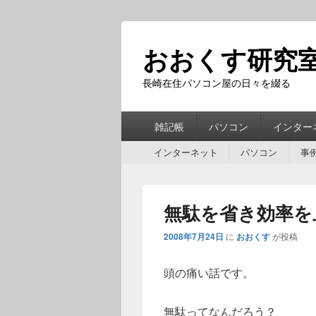
おおくす研究
長崎在住パソコン屋の日々を綴る
第
雑記帳
パソコン
インター
1
第
メ
インターネット
パソコン
事
2
ニ
メ
ュ
ニ
ー
無駄を省き効率を上
ュ
ー
2008年7月24日
に
おおくす
が投稿
頭の痛い話です。
無駄ってなんだろう？