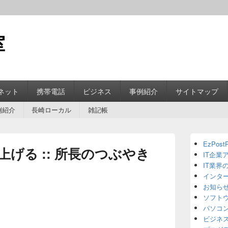
室
ネット
携帯電話
ビジネス
事例紹介
サイトマップ
例紹介
長崎ローカル
雑記帳
Primary
EzPostP
Sidebar
げる :: 所長のつぶやき
IT企業
Widget
Area
IT業界
インタ
お知ら
ソフト
パソコ
ビジネ