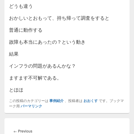
どうも違う
おかしいとおもって、持ち帰って調査をすると
普通に動作する
故障も本当にあったの？という動き
結果
インフラの問題があるんかな？
ますます不可解である。
とほほ
この投稿のカテゴリーは
事例紹介
、投稿者は
おおくす
です。ブックマ
ーク用
パーマリンク
投
稿
Previous
←
Previous