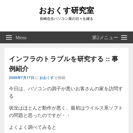
おおくす研究室
長崎在住パソコン屋の日々を綴る
Header
Right
Menu
第2メニュー
Sidebar
Widget
Area
インフラのトラブルを研究する :: 事
例紹介
2008年7月17日
に
おおくす
が投稿
今日は、パソコンの調子が悪いお客さんの家を訪問す
る
状況はほとんど動作が悪く、最初はウイルス系ソフト
の問題と思ったのですが・・
よくよく調べてみると