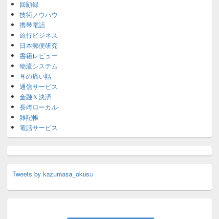
回顧録
技術ノウハウ
携帯電話
旅行ビジネス
日本郵便研究
書籍レビュー
物流システム
耳の痛い話
通信サービス
金融＆決済
長崎ローカル
雑記帳
電話サービス
Tweets by kazumasa_okusu