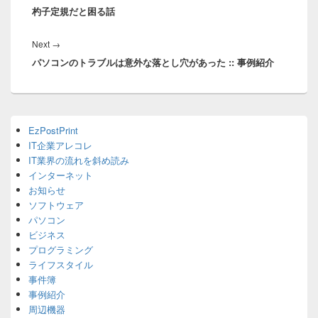
ナ
杓子定規だと困る話
post:
ビ
ゲ
Next
Next
→
ー
パソコンのトラブルは意外な落とし穴があった :: 事例紹介
post:
シ
ョ
ン
Primary
EzPostPrint
Sidebar
IT企業アレコレ
Widget
Area
IT業界の流れを斜め読み
インターネット
お知らせ
ソフトウェア
パソコン
ビジネス
プログラミング
ライフスタイル
事件簿
事例紹介
周辺機器