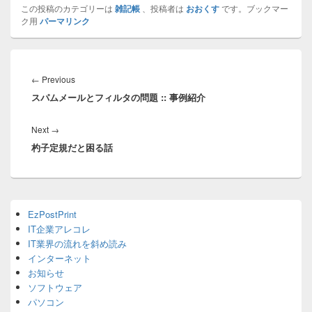
この投稿のカテゴリーは
雑記帳
、投稿者は
おおくす
です。ブックマー
ク用
パーマリンク
投
稿
Previous
←
Previous
ナ
スパムメールとフィルタの問題 :: 事例紹介
post:
ビ
ゲ
Next
Next
→
ー
杓子定規だと困る話
post:
シ
ョ
ン
Primary
EzPostPrint
Sidebar
IT企業アレコレ
Widget
Area
IT業界の流れを斜め読み
インターネット
お知らせ
ソフトウェア
パソコン