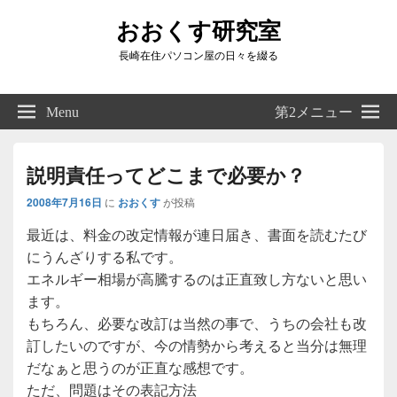
おおくす研究室
長崎在住パソコン屋の日々を綴る
Header
Right
Menu
第2メニュー
Sidebar
Widget
Area
説明責任ってどこまで必要か？
2008年7月16日
に
おおくす
が投稿
最近は、料金の改定情報が連日届き、書面を読むたび
にうんざりする私です。
エネルギー相場が高騰するのは正直致し方ないと思い
ます。
もちろん、必要な改訂は当然の事で、うちの会社も改
訂したいのですが、今の情勢から考えると当分は無理
だなぁと思うのが正直な感想です。
ただ、問題はその表記方法