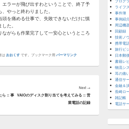
プログ
、エラーが飛び出すわということで、終了予
ライフ
も、やっと終わりました。
事件簿
当頭を痛める仕事で、失敗できないだけに慎
事例紹
ました。
周辺機
回顧録
りながらも作業完了して一安心というところ
技術ノ
携帯電
旅行ビ
者は
おおくす
です。ブックマーク用
パーマリンク
日本郵
書籍レ
物流シ
耳の痛
通信サ
金融＆
Next
Next
→
長崎ロ
 :: 事
VAIOのディスク割り当てを考えてみる :: 営
post:
雑記帳
業電話の記録
電話サ