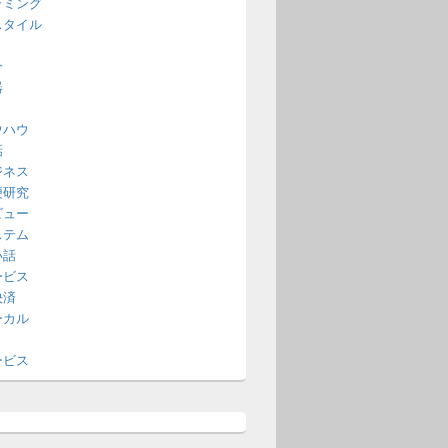
ラミング
スタイル
介
器
ウハウ
話
ジネス
便研究
ビュー
ステム
い話
ービス
決済
ーカル
ービス