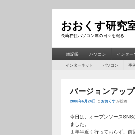
おおくす研究
長崎在住パソコン屋の日々を綴る
第
雑記帳
パソコン
インター
1
第
メ
インターネット
パソコン
事
2
ニ
メ
ュ
ニ
ー
バージョンアップ
ュ
ー
2008年6月24日
に
おおくす
が投稿
今日は、オープンソースSNS
ました。
１年半近く行っておらず、前