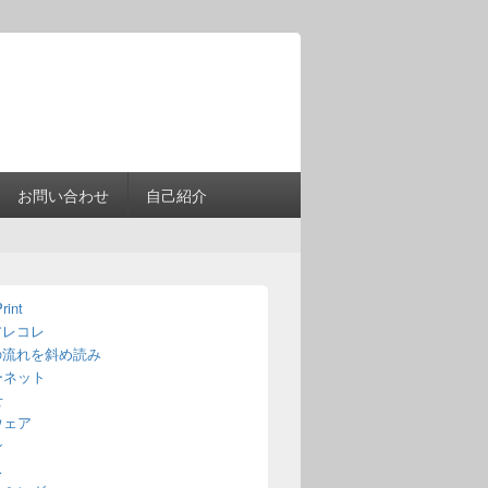
Header
Right
Sidebar
Widget
Area
お問い合わせ
自己紹介
rint
アレコレ
の流れを斜め読み
ーネット
せ
ウェア
ン
ス