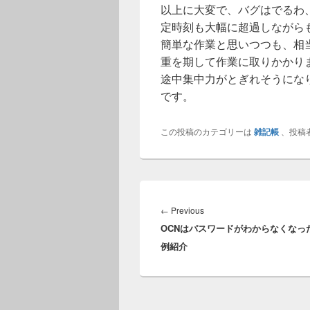
以上に大変で、バグはでるわ
定時刻も大幅に超過しながら
簡単な作業と思いつつも、相
重を期して作業に取りかかり
途中集中力がとぎれそうにな
です。
この投稿のカテゴリーは
雑記帳
、投稿
投
稿
Previous
←
Previous
ナ
OCNはパスワードがわからなくなったら
post:
ビ
例紹介
ゲ
ー
シ
ョ