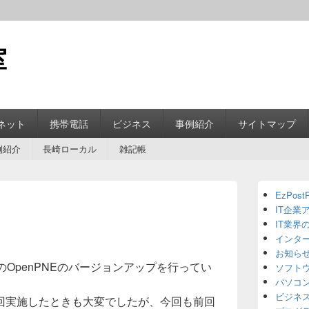
室
ネット
携帯電話
ビジネス
事例紹介
サイトマップ
例紹介
長崎ローカル
雑記帳
Primary
EzPostP
Sidebar
IT企業
Widget
Area
IT業界
インタ
お知ら
のOpenPNEのバージョンアップを行ってい
ソフト
パソコ
ビジネ
回実施したときも大変でしたが、今回も前回