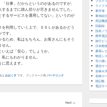
プログ
、「仕事」だからというのがあるのですが、
ライフ
入するまでに踏ん切りが尽きませんでした。
事件簿
とするサービスを運用してない」というのが
事例紹
周辺機
回顧録
スを利用していく上で、ＳＳＬがあるかどう
技術ノ
かです。
携帯電
かるため、私はもちろん、お客さんにもそう
旅行ビ
ません。
日本郵
といえば「安心」でしょうか。
書籍レ
物流シ
、私にもわかりません。
耳の痛
うに思えます。
通信サ
金融＆
者は
おおくす
です。ブックマーク用
パーマリンク
長崎ロ
雑記帳
電話サ
Next
Next
→