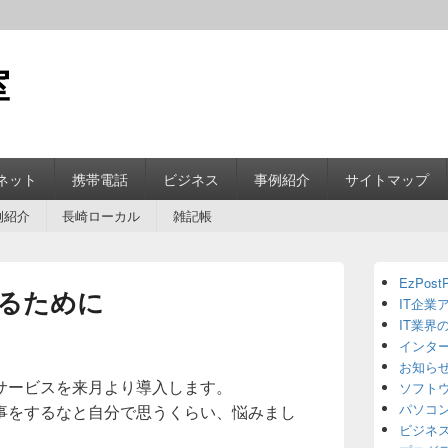
室
ネット
携帯電話
ビジネス
事例紹介
サイトマップ
例紹介
長崎ローカル
雑記帳
Primary
EzPostP
Sidebar
るために
IT企業
Widget
Area
IT業界
インタ
お知ら
サービスを来月より導入します。
ソフト
パソコ
事をするなと自分で思うくらい、悩みまし
ビジネ