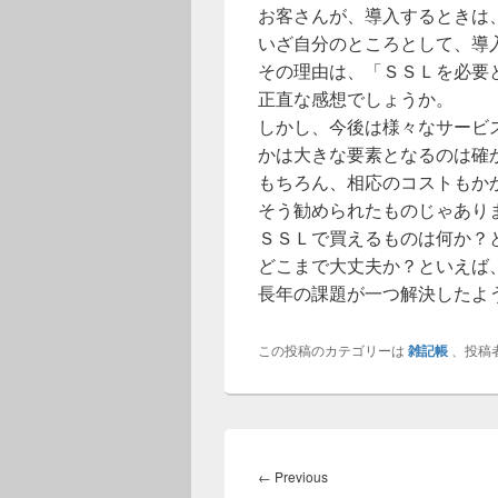
お客さんが、導入するときは
いざ自分のところとして、導
その理由は、「ＳＳＬを必要
正直な感想でしょうか。
しかし、今後は様々なサービ
かは大きな要素となるのは確
もちろん、相応のコストもか
そう勧められたものじゃあり
ＳＳＬで買えるものは何か？
どこまで大丈夫か？といえば
長年の課題が一つ解決したよ
この投稿のカテゴリーは
雑記帳
、投稿
投
稿
Previous
←
Previous