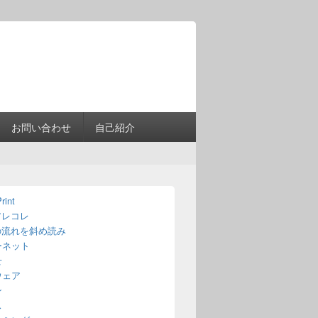
Header
Right
Sidebar
Widget
Area
お問い合わせ
自己紹介
rint
アレコレ
の流れを斜め読み
ーネット
せ
ウェア
ン
ス