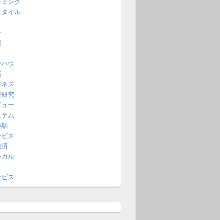
ラミング
スタイル
介
器
ウハウ
話
ジネス
便研究
ビュー
ステム
い話
ービス
決済
ーカル
ービス