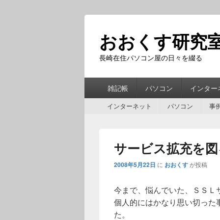
おおくす研究
長崎在住パソコン屋の日々を綴る
第
雑記帳
パソコン
インター
1
第
メ
インターネット
パソコン
事
2
ニ
メ
ュ
ニ
ー
サービス拡充を図
ュ
ー
2008年5月22日
に
おおくす
が投稿
今まで、悩んでいた、ＳＳＬ
個人的にはかなり思い切った
た。