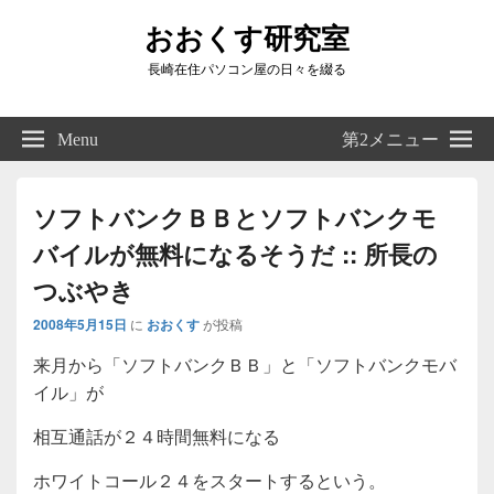
おおくす研究室
長崎在住パソコン屋の日々を綴る
Header
Right
Menu
第2メニュー
Sidebar
Widget
Area
ソフトバンクＢＢとソフトバンクモ
バイルが無料になるそうだ :: 所長の
つぶやき
2008年5月15日
に
おおくす
が投稿
来月から「ソフトバンクＢＢ」と「ソフトバンクモバ
イル」が
相互通話が２４時間無料になる
ホワイトコール２４をスタートするという。