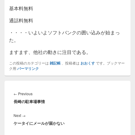
基本料無料
通話料無料
・・・・いよいよソフトバンクの囲い込みが始まっ
た。
ますます、他社の動きに注目である。
この投稿のカテゴリーは
雑記帳
、投稿者は
おおくす
です。ブックマー
ク用
パーマリンク
投
稿
Previous
←
Previous
ナ
長崎の駐車場事情
post:
ビ
ゲ
Next
Next
→
ー
ケータイにメールが届かない
post:
シ
ョ