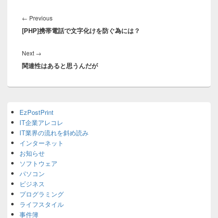
投
稿
Previous
←
Previous
ナ
[PHP]携帯電話で文字化けを防ぐ為には？
post:
ビ
ゲ
Next
Next
→
ー
関連性はあると思うんだが
post:
シ
ョ
ン
Primary
EzPostPrint
Sidebar
IT企業アレコレ
Widget
Area
IT業界の流れを斜め読み
インターネット
お知らせ
ソフトウェア
パソコン
ビジネス
プログラミング
ライフスタイル
事件簿