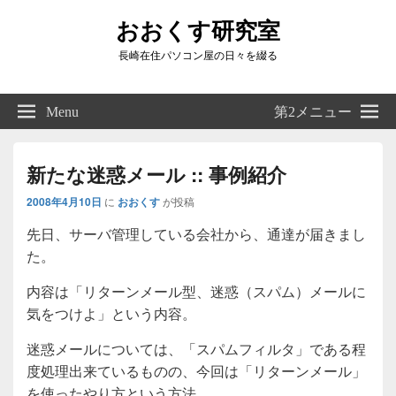
おおくす研究室
長崎在住パソコン屋の日々を綴る
Header
Right
Menu
第2メニュー
Sidebar
Widget
Area
新たな迷惑メール :: 事例紹介
2008年4月10日
に
おおくす
が投稿
先日、サーバ管理している会社から、通達が届きまし
た。
内容は「リターンメール型、迷惑（スパム）メールに
気をつけよ」という内容。
迷惑メールについては、「スパムフィルタ」である程
度処理出来ているものの、今回は「リターンメール」
を使ったやり方という方法。