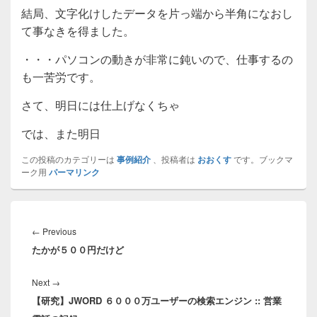
結局、文字化けしたデータを片っ端から半角になおし
て事なきを得ました。
・・・パソコンの動きが非常に鈍いので、仕事するの
も一苦労です。
さて、明日には仕上げなくちゃ
では、また明日
この投稿のカテゴリーは
事例紹介
、投稿者は
おおくす
です。ブックマ
ーク用
パーマリンク
投
稿
Previous
←
Previous
ナ
たかが５００円だけど
post:
ビ
ゲ
Next
Next
→
ー
【研究】JWORD ６０００万ユーザーの検索エンジン :: 営業
post:
シ