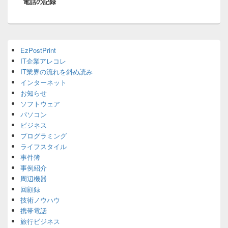
電話の記録
ョ
ン
Primary
EzPostPrint
Sidebar
IT企業アレコレ
Widget
Area
IT業界の流れを斜め読み
インターネット
お知らせ
ソフトウェア
パソコン
ビジネス
プログラミング
ライフスタイル
事件簿
事例紹介
周辺機器
回顧録
技術ノウハウ
携帯電話
旅行ビジネス