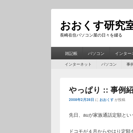
おおくす研究
長崎在住パソコン屋の日々を綴る
第
雑記帳
パソコン
インター
1
第
メ
インターネット
パソコン
事
2
ニ
メ
ュ
ニ
ー
やっぱり :: 事例
ュ
ー
2008年2月28日
に
おおくす
が投稿
先日、auが家族通話定額とい
ドコモが４月からやはり定額