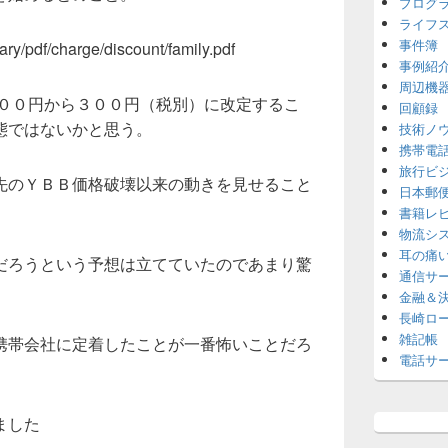
プログ
ライフ
事件簿
ary/pdf/charge/discount/family.pdf
事例紹
周辺機
２００円から３００円（税別）に改定するこ
回顧録
態ではないかと思う。
技術ノ
携帯電
旅行ビ
先のＹＢＢ価格破壊以来の動きを見せること
日本郵
書籍レ
物流シ
耳の痛
だろうという予想は立てていたのであまり驚
通信サ
金融＆
長崎ロ
雑記帳
携帯会社に定着したことが一番怖いことだろ
電話サ
ました