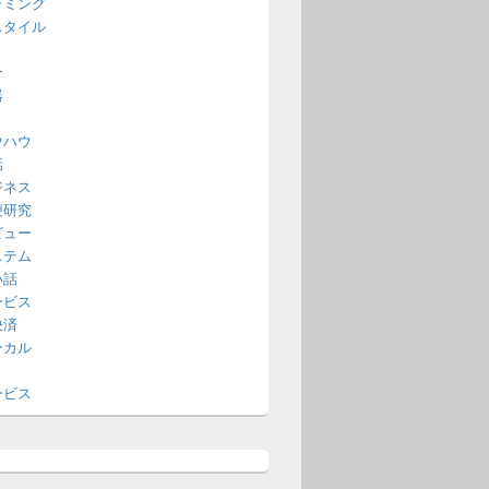
ラミング
スタイル
介
器
ウハウ
話
ジネス
便研究
ビュー
ステム
い話
ービス
決済
ーカル
ービス