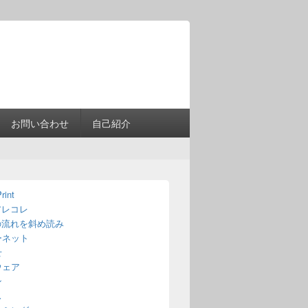
Header
Right
Sidebar
Widget
Area
お問い合わせ
自己紹介
rint
アレコレ
の流れを斜め読み
ーネット
せ
ウェア
ン
ス