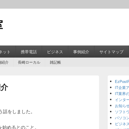
室
ネット
携帯電話
ビジネス
事例紹介
サイトマップ
例紹介
長崎ローカル
雑記帳
Primary
EzPostP
Sidebar
紹介
IT企業
Widget
Area
IT業界
インタ
お知ら
う話をしました。
ソフト
パソコ
ビジネ
を始めるとのこと。