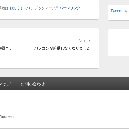
稿者は
おおくす
です。ブックマーク用
パーマリンク
Tweets by
Next
Next
→
？ ::
パソコンが起動しなくなりました
post:
マップ
お問い合わせ
s Reserved.