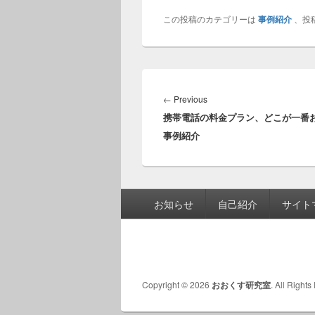
この投稿のカテゴリーは
事例紹介
、投
投
稿
Previous
←
Previous
ナ
携帯電話の料金プラン、どこが一番お得
post:
ビ
事例紹介
ゲ
ー
シ
ョ
フ
お知らせ
自己紹介
サイト
ン
ッ
タ
ー
メ
ニ
Copyright © 2026
おおくす研究室
. All Right
ュ
ー