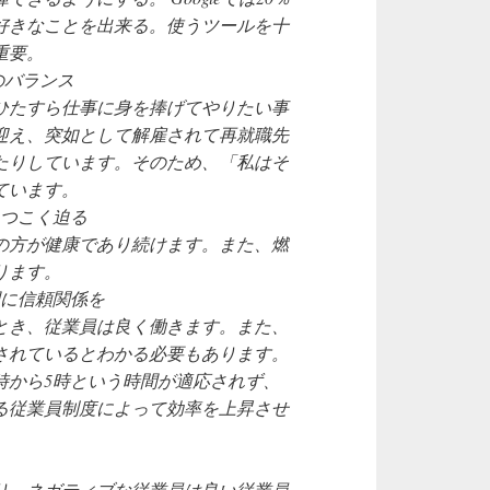
好きなことを出来る。使うツールを十
重要。
トのバランス
ひたすら仕事に身を捧げてやりたい事
を迎え、突如として解雇されて再就職先
たりしています。そのため、「私はそ
ています。
しつこく迫る
の方が健康であり続けます。また、燃
ります。
間に信頼関係を
とき、従業員は良く働きます。また、
されているとわかる必要もあります。
では9時から5時という時間が適応されず、
る従業員制度によって効率を上昇させ
り、ネガティブな従業員は良い従業員