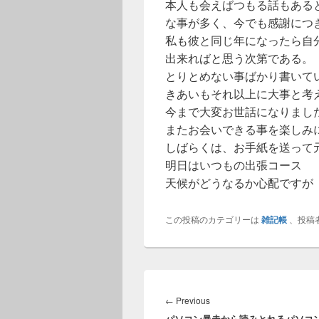
本人も会えばつもる話もある
な事が多く、今でも感謝につ
私も彼と同じ年になったら自
出来ればと思う次第である。
とりとめない事ばかり書いて
きあいもそれ以上に大事と考
今まで大変お世話になりまし
またお会いできる事を楽しみ
しばらくは、お手紙を送って
明日はいつもの出張コース
天候がどうなるか心配ですが
この投稿のカテゴリーは
雑記帳
、投稿
投
稿
Previous
←
Previous
ナ
パソコン暴走から読みとれるパソコ
post: