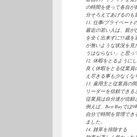
の時間を使って各自が
分そろえてあげるのも
11. 仕事/プライベー
最近の若い人は、親が
を全く出来ずに55歳
が無いような状況を見
うはならない」と思っ
12. 休暇をとるように
良く休暇をとる従業員
え尽きる事も少なくな
13. 雇用主と従業員の
リーダーを信頼できる
従業員は自分達が信頼
例えば、Best Buy
自分で時間を管理でき
ました。
14. 雑草を排除する
効率が著しく低かった