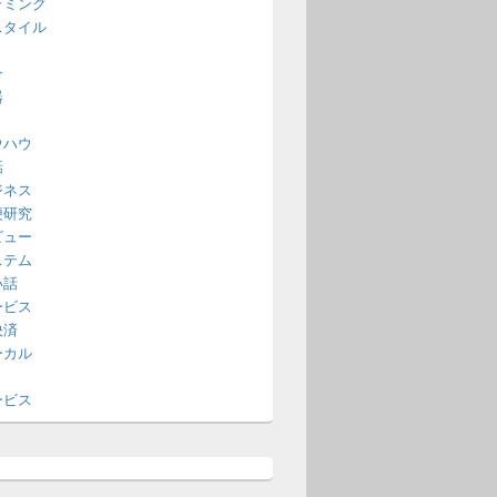
ラミング
スタイル
介
器
ウハウ
話
ジネス
便研究
ビュー
ステム
い話
ービス
決済
ーカル
ービス