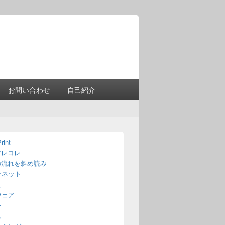
Header
Right
Sidebar
Widget
Area
お問い合わせ
自己紹介
rint
アレコレ
の流れを斜め読み
ーネット
せ
ウェア
ン
ス