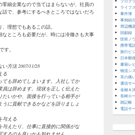
プログ
の零細企業なので当てはまらないが、社員の
ライフ
な話で、参考にするべきところではないだろ
事件簿
事例紹
り、理想でもあるこの話。
周辺機
回顧録
細なところも必要だが、時には冷徹さも大事
技術ノ
携帯電
用です。
旅行ビ
日本郵
書籍レ
 2007/11/28
物流シ
える
耳の痛
っても辞めてしまいます。入社してか
通信サ
業員は辞めます。現状を正しく伝えた
金融＆
りたいかや、面接を行っている相手が
長崎ロ
雑記帳
ように貢献できるかなどを語りましょ
電話サ
を与える
を与えたり、仕事に直接的に関係がな
可するのも良いかも知れません。