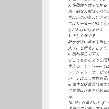
3. 多様性を大事にする
画一的な人材ばかりで
性は活気や新しいアイ
にはリーダーが様々な
なければいけません。
5. 正しく褒める
誰かが凄い成果を出し
人々にも伝えましょう
6. 福利厚生で工夫
どこでもあるような福
考える。 Qualcom
ンランドリーサービス
パートによる教育を受
8. 偉大な従業員は偉
従業員は仕事を辞める
る。
10. 最も仕事がしやす
各自のアイディアを発揮で