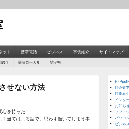
室
ネット
携帯電話
ビジネス
事例紹介
サイトマップ
例紹介
長崎ローカル
雑記帳
Primary
EzPostP
Sidebar
させない方法
IT企業
Widget
Area
IT業界
インタ
お知ら
関心を持った
ソフト
パソコ
よく当てはまる話で、思わず頷いてしまう事
ビジネ