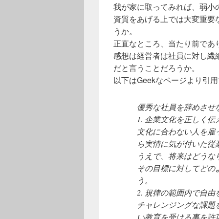
我が家に取ってみれば、弱小
資質をあげる上では大変重要
うか。
正直なところ、当たり前であ
感想は経営者は社員に対し繊
だと言うことだろうか。
以下はGeekなページより引
優秀な社員を辞めさせない方法
1. 企業文化を正しく伝
文化に合わない人を雇
ら実情に気が付いた従
うえで、将来はどうな
その目標に対してどの
う。
2. 規律の範囲内で自由
チャレンジングな課題
い教育を受ける事を許