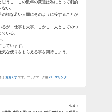
と思うし、この数年の変遷は私にとって劇的
きない。
分の様な若い人間にそのように接することが
いるが、仕事も大事。しかし、人としてのつ
えている。
た。
にしています。
元気な便りをもらえる事を期待しよう。
者は
おおくす
です。ブックマーク用
パーマリンク
Next
Next
→
ンの故障
書類が届いたのだが（昨日の続き） :: 所長の
post: