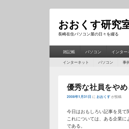
おおくす研究
長崎在住パソコン屋の日々を綴る
第
雑記帳
パソコン
インター
1
第
メ
インターネット
パソコン
事
2
ニ
メ
ュ
ニ
ー
優秀な社員をやめ
ュ
ー
2008年1月31日
に
おおくす
が投稿
今日はおもしろい記事を見て
これについては、ある企業に
である。