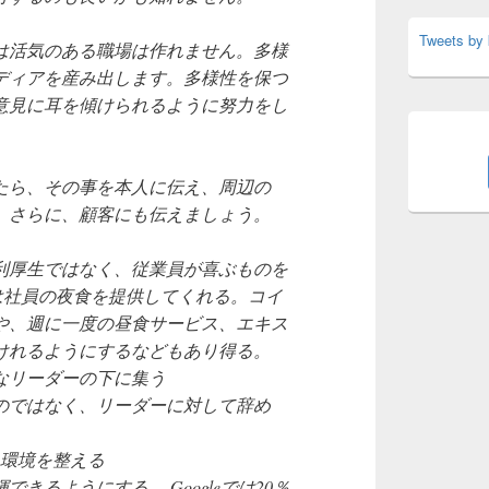
Tweets by
は活気のある職場は作れません。多様
ディアを産み出します。多様性を保つ
意見に耳を傾けられるように努力をし
たら、その事を本人に伝え、周辺の
。さらに、顧客にも伝えましょう。
利厚生ではなく、従業員が喜ぶものを
mでは社員の夜食を提供してくれる。コイ
や、週に一度の昼食サービス、エキス
けれるようにするなどもあり得る。
大なリーダーの下に集う
のではなく、リーダーに対して辞め
い環境を整える
きるようにする。 Googleでは20％