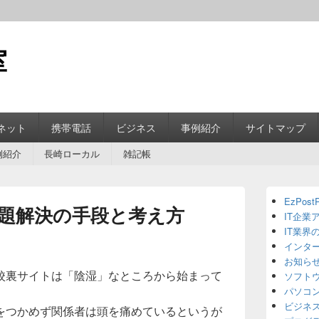
室
ネット
携帯電話
ビジネス
事例紹介
サイトマップ
例紹介
長崎ローカル
雑記帳
Primary
EzPostP
Sidebar
題解決の手段と考え方
IT企業
Widget
Area
IT業界
インタ
お知ら
校裏サイトは「陰湿」なところから始まって
ソフト
パソコ
ビジネ
をつかめず関係者は頭を痛めているというが