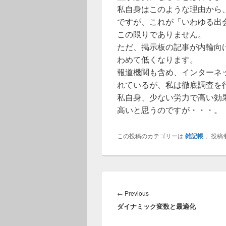
私自身はこのような理由から
ですが、これが「いわゆる出
この限りでありません。
ただ、掲示板の記事が内輪向
わめて低くなります。
報道機関も含め、インターネ
れているが、私は徹底調査を
私自身、少ない労力で高い効
高いと思うのですが・・・。
この投稿のカテゴリーは
雑記帳
、投稿
投
稿
Previous
←
Previous
ナ
ダイナミック変数と最適化
post:
ビ
ゲ