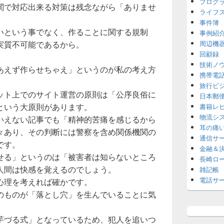
プログ
関で対応出来る対策は残念ながら「ありませ
ライフ
事件簿
いという事でなく、作ることに関する規制
事例紹
実質不可能であるから。
周辺機
回顧録
技術ノ
あえず作らせちゃえ」というのが私の考え方
携帯電
旅行ビ
ット上でのサイト運営の原則は「公序良俗に
日本郵
という大原則があります。
書籍レ
物流シ
いえない記事でも「精神的苦痛を感じるから
耳の痛
々あり、その判断には警察を含め関係機関の
通信サ
です。
金融＆
せる」というのは「被害者は知らないところ
長崎ロ
人間は快感を覚えるのでしょう。
雑記帳
電話サ
心理を考えれば確かです。
のものが「落とし穴」を生んでいることに気
芋づる式」となっているため、犯人を追いつ