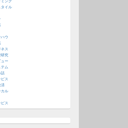
ラミング
スタイル
介
器
ウハウ
話
ジネス
便研究
ビュー
ステム
い話
ービス
決済
ーカル
ービス