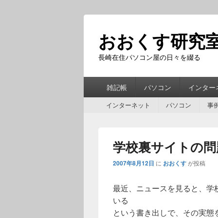
おおくす研究
長崎在住パソコン屋の日々を綴る
第
雑記帳
パソコン
インター
1
第
メ
インターネット
パソコン
事
2
ニ
メ
ュ
ニ
ー
学校裏サイトの問
ュ
ー
2007年8月12日
に
おおくす
が投稿
最近、ニュースを見ると、学
いる
という書き出しで、その実態