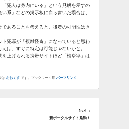
、「犯人は身内にいる」という見解を示すの
会い系」などの掲示板に自ら書いた場合は、
けであることを考えると、後者の可能性はき
ット犯罪が「複雑怪奇」になっていると思わ
行えば、すぐに特定は可能じゃないかと。
果を上げられる携帯サイトほど「検挙率」は
者は
おおくす
です。ブックマーク用
パーマリンク
Next
Next
→
新ポータルサイト発動！
post: