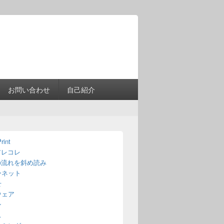
Header
Right
Sidebar
Widget
Area
お問い合わせ
自己紹介
rint
アレコレ
の流れを斜め読み
ーネット
せ
ウェア
ン
ス