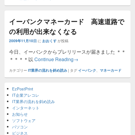
イーバンクマネーカード 高速道路で
の利用が出来なくなる
2009年11月10日
に
おおくす
が投稿
今日、イーバンクからプレリリースが届きました ＊＊
イーバンクマネーカード 
＊＊＊＊以
Continue Reading
→
カテゴリー
IT業界の流れを斜め読み
|
タグ
イーバンク
、
マネーカード
Primary
EzPostPrint
Sidebar
IT企業アレコレ
Widget
Area
IT業界の流れを斜め読み
インターネット
お知らせ
ソフトウェア
パソコン
ビジネス