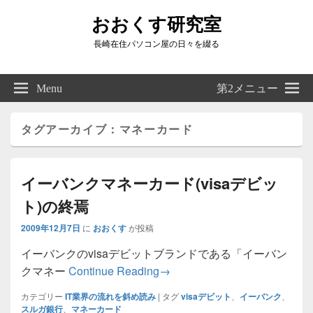
おおくす研究室
長崎在住パソコン屋の日々を綴る
Header
Right
Menu
第2メニュー
Sidebar
Widget
Area
タグアーカイブ：
マネーカード
イーバンクマネーカード(visaデビッ
ト)の終焉
2009年12月7日
に
おおくす
が投稿
イーバンクのvisaデビットブランドである「イーバン
イーバンクマネーカード(visa
クマネー
Continue Reading
→
カテゴリー
IT業界の流れを斜め読み
|
タグ
visaデビット
、
イーバンク
、
スルガ銀行
、
マネーカード